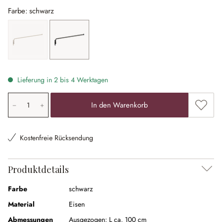
Farbe: schwarz
antikweiß
schwarz
Lieferung in 2 bis 4 Werktagen
Produkt Anzahl: Gib den gewünschten Wert ein oder ben
Zum Me
In den Warenkorb
Kostenfreie Rücksendung
Produktdetails
Farbe
schwarz
Material
Eisen
Abmessungen
Ausgezogen:
L ca. 100 cm