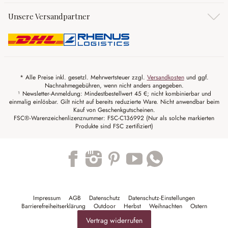
Unsere Versandpartner
* Alle Preise inkl. gesetzl. Mehrwertsteuer zzgl.
Versandkosten
und ggf.
Nachnahmegebühren, wenn nicht anders angegeben.
¹ Newsletter-Anmeldung: Mindestbestellwert 45 €; nicht kombinierbar und
einmalig einlösbar. Gilt nicht auf bereits reduzierte Ware. Nicht anwendbar beim
Kauf von Geschenkgutscheinen.
FSC®-Warenzeichenlizenznummer: FSC-C136992 (Nur als solche markierten
Produkte sind FSC zertifiziert)
Trustpilot
Impressum
AGB
Datenschutz
Datenschutz-Einstellungen
Barrierefreiheitserklärung
Outdoor
Herbst
Weihnachten
Ostern
Vertrag widerrufen