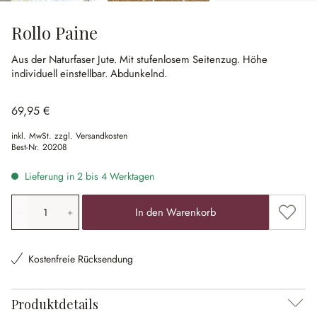
Rollo Paine
Aus der Naturfaser Jute.
Mit stufenlosem Seitenzug.
Höhe
individuell einstellbar.
Abdunkelnd.
69,95 €
inkl. MwSt. zzgl. Versandkosten
Best-Nr.
20208
Lieferung in 2 bis 4 Werktagen
Produkt Anzahl: Gib den gewünschten Wert ein oder ben
Zum Me
In den Warenkorb
Kostenfreie Rücksendung
Produktdetails