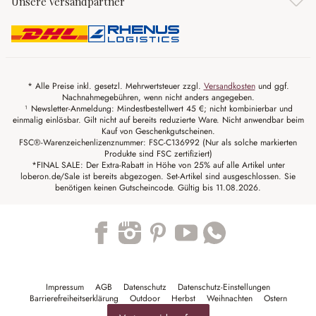
Unsere Versandpartner
* Alle Preise inkl. gesetzl. Mehrwertsteuer zzgl.
Versandkosten
und ggf.
Nachnahmegebühren, wenn nicht anders angegeben.
¹ Newsletter-Anmeldung: Mindestbestellwert 45 €; nicht kombinierbar und
einmalig einlösbar. Gilt nicht auf bereits reduzierte Ware. Nicht anwendbar beim
Kauf von Geschenkgutscheinen.
FSC®-Warenzeichenlizenznummer: FSC-C136992 (Nur als solche markierten
Produkte sind FSC zertifiziert)
*FINAL SALE: Der Extra-Rabatt in Höhe von 25% auf alle Artikel unter
loberon.de/Sale ist bereits abgezogen. Set-Artikel sind ausgeschlossen. Sie
benötigen keinen Gutscheincode. Gültig bis 11.08.2026.
Trustpilot
Impressum
AGB
Datenschutz
Datenschutz-Einstellungen
Barrierefreiheitserklärung
Outdoor
Herbst
Weihnachten
Ostern