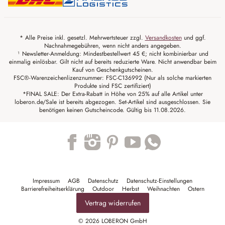
* Alle Preise inkl. gesetzl. Mehrwertsteuer zzgl.
Versandkosten
und ggf.
Nachnahmegebühren, wenn nicht anders angegeben.
¹ Newsletter-Anmeldung: Mindestbestellwert 45 €; nicht kombinierbar und
einmalig einlösbar. Gilt nicht auf bereits reduzierte Ware. Nicht anwendbar beim
Kauf von Geschenkgutscheinen.
FSC®-Warenzeichenlizenznummer: FSC-C136992 (Nur als solche markierten
Produkte sind FSC zertifiziert)
*FINAL SALE: Der Extra-Rabatt in Höhe von 25% auf alle Artikel unter
loberon.de/Sale ist bereits abgezogen. Set-Artikel sind ausgeschlossen. Sie
benötigen keinen Gutscheincode. Gültig bis 11.08.2026.
Trustpilot
Impressum
AGB
Datenschutz
Datenschutz-Einstellungen
Barrierefreiheitserklärung
Outdoor
Herbst
Weihnachten
Ostern
Vertrag widerrufen
© 2026 LOBERON GmbH