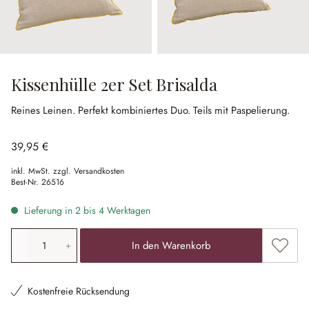
Kissenhülle 2er Set Brisalda
Reines Leinen.
Perfekt kombiniertes Duo.
Teils mit Paspelierung.
39,95 €
inkl. MwSt. zzgl. Versandkosten
Best-Nr.
26516
Lieferung in 2 bis 4 Werktagen
Produkt Anzahl: Gib den gewünschten Wert ein oder ben
Zum Me
In den Warenkorb
Kostenfreie Rücksendung