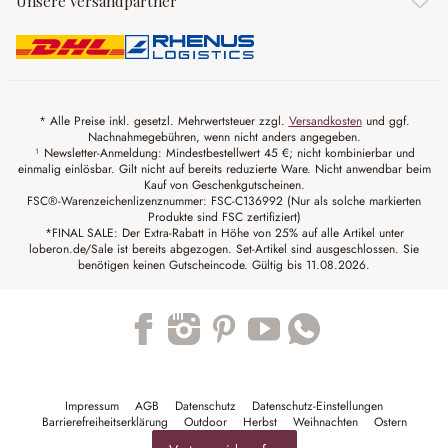
Unsere Versandpartner
* Alle Preise inkl. gesetzl. Mehrwertsteuer zzgl.
Versandkosten
und ggf.
Nachnahmegebühren, wenn nicht anders angegeben.
¹ Newsletter-Anmeldung: Mindestbestellwert 45 €; nicht kombinierbar und
einmalig einlösbar. Gilt nicht auf bereits reduzierte Ware. Nicht anwendbar beim
Kauf von Geschenkgutscheinen.
FSC®-Warenzeichenlizenznummer: FSC-C136992 (Nur als solche markierten
Produkte sind FSC zertifiziert)
*FINAL SALE: Der Extra-Rabatt in Höhe von 25% auf alle Artikel unter
loberon.de/Sale ist bereits abgezogen. Set-Artikel sind ausgeschlossen. Sie
benötigen keinen Gutscheincode. Gültig bis 11.08.2026.
Trustpilot
Impressum
AGB
Datenschutz
Datenschutz-Einstellungen
Barrierefreiheitserklärung
Outdoor
Herbst
Weihnachten
Ostern