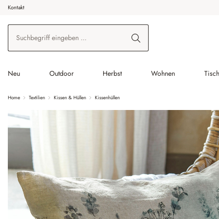
Kontakt
 Hauptinhalt springen
Zur Suche springen
Zur Hauptnavigation springen
Neu
Outdoor
Herbst
Wohnen
Tisc
Home
Textilien
Kissen & Hüllen
Kissenhüllen