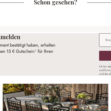
Schon gesehen?
anmelden
E-Mail-
ent bestätigt haben, erhalten
nen 15 € Gutschein¹ für Ihren
Ich bin d
und Einri
und die a