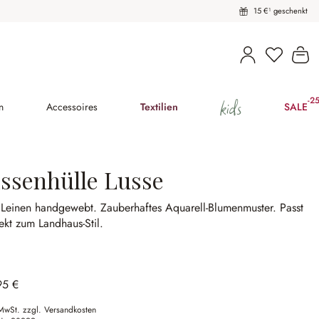
15 €¹ geschenkt
Du hast 
Wa
kids
-2
(25
n
Accessoires
Textilien
SALE
issenhülle Lusse
 Leinen handgewebt.
Zauberhaftes Aquarell-Blumenmuster.
Passt
ekt zum Landhaus-Stil.
95 €
 MwSt. zzgl. Versandkosten