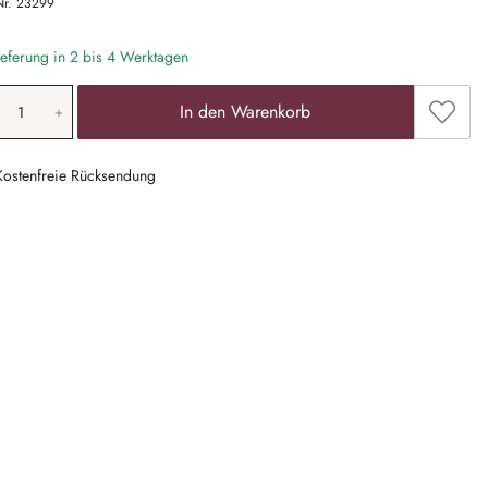
Nr.
23299
eferung in 2 bis 4 Werktagen
odukt Anzahl: Gib den gewünschten Wert ein
Zum Me
In den Warenkorb
Kostenfreie Rücksendung