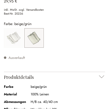
29,95 €
inkl. MwSt. zzgl. Versandkosten
Best-Nr.
20236
Farbe: beige/grün
beige/braun
(Diese Option ist zurzeit nicht verfügbar.)
beige/grün
(Diese Option ist zurzeit nicht verfügbar.)
Ausverkauft
Produktdetails
Farbe
beige/grün
Material
100% Leinen
Abmessungen
H/B ca. 40/40 cm