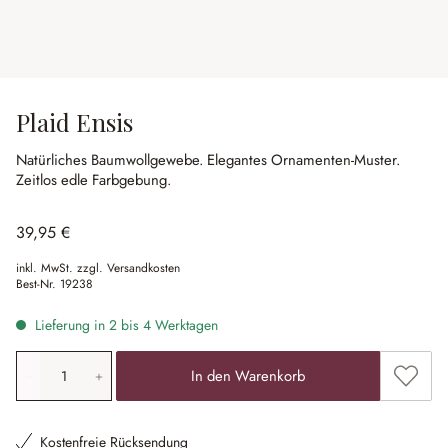
Plaid Ensis
Natürliches Baumwollgewebe.
Elegantes Ornamenten-Muster.
Zeitlos edle Farbgebung.
39,95 €
inkl. MwSt. zzgl. Versandkosten
Best-Nr.
19238
Lieferung in 2 bis 4 Werktagen
Produkt Anzahl: Gib den gewünschten Wert ein oder ben
Zum Me
In den Warenkorb
Kostenfreie Rücksendung