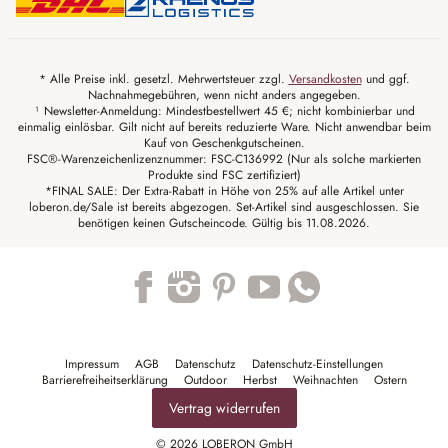
* Alle Preise inkl. gesetzl. Mehrwertsteuer zzgl.
Versandkosten
und ggf.
Nachnahmegebühren, wenn nicht anders angegeben.
¹ Newsletter-Anmeldung: Mindestbestellwert 45 €; nicht kombinierbar und
einmalig einlösbar. Gilt nicht auf bereits reduzierte Ware. Nicht anwendbar beim
Kauf von Geschenkgutscheinen.
FSC®-Warenzeichenlizenznummer: FSC-C136992 (Nur als solche markierten
Produkte sind FSC zertifiziert)
*FINAL SALE: Der Extra-Rabatt in Höhe von 25% auf alle Artikel unter
loberon.de/Sale ist bereits abgezogen. Set-Artikel sind ausgeschlossen. Sie
benötigen keinen Gutscheincode. Gültig bis 11.08.2026.
Trustpilot
Impressum
AGB
Datenschutz
Datenschutz-Einstellungen
Barrierefreiheitserklärung
Outdoor
Herbst
Weihnachten
Ostern
Vertrag widerrufen
© 2026 LOBERON GmbH