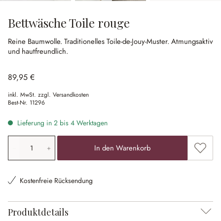
Bettwäsche Toile rouge
Reine Baumwolle.
Traditionelles Toile-de-Jouy-Muster.
Atmungsaktiv
und hautfreundlich.
89,95 €
inkl. MwSt. zzgl. Versandkosten
Best-Nr.
11296
Lieferung in 2 bis 4 Werktagen
Produkt Anzahl: Gib den gewünschten Wert ein oder ben
Zum Me
In den Warenkorb
Kostenfreie Rücksendung
Produktdetails