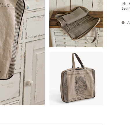
inkl.
Best-
Au