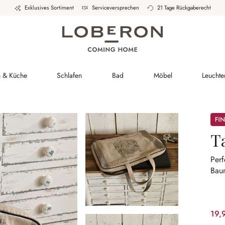
Exklusives Sortiment
Serviceversprechen
21 Tage Rückgaberecht
h & Küche
Schlafen
Bad
Möbel
Leuchte
Sale
T
Perf
Bau
19,