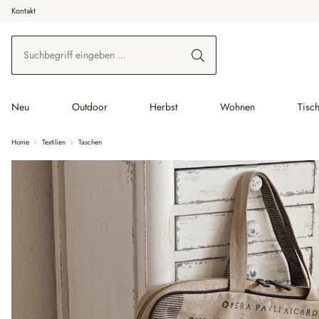
Kontakt
 Hauptinhalt springen
Zur Suche springen
Zur Hauptnavigation springen
Neu
Outdoor
Herbst
Wohnen
Tisc
Home
Textilien
Taschen