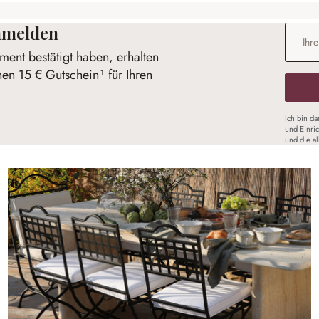
anmelden
E-Mail-
ent bestätigt haben, erhalten
nen 15 € Gutschein¹ für Ihren
Ich bin d
und Einri
und die a