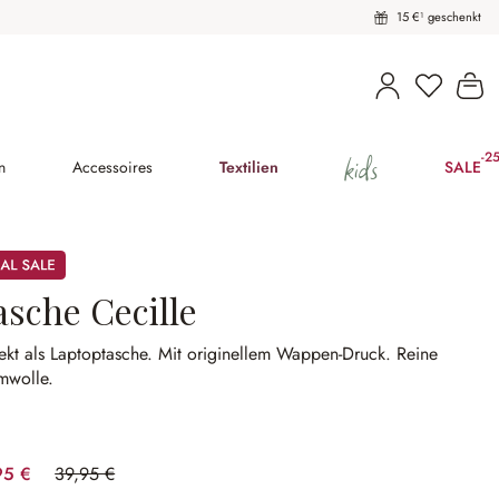
15 €¹ geschenkt
Du hast 
Wa
kids
-2
(25
n
Accessoires
Textilien
SALE
asche Cecille
ekt als Laptoptasche.
Mit originellem Wappen-Druck.
Reine
mwolle.
95 €
39,95 €
(50.06% gespart)