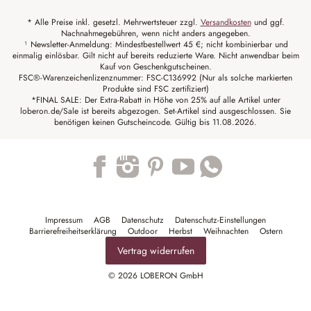
* Alle Preise inkl. gesetzl. Mehrwertsteuer zzgl.
Versandkosten
und ggf.
Nachnahmegebühren, wenn nicht anders angegeben.
¹ Newsletter-Anmeldung: Mindestbestellwert 45 €; nicht kombinierbar und
einmalig einlösbar. Gilt nicht auf bereits reduzierte Ware. Nicht anwendbar beim
Kauf von Geschenkgutscheinen.
FSC®-Warenzeichenlizenznummer: FSC-C136992 (Nur als solche markierten
Produkte sind FSC zertifiziert)
*FINAL SALE: Der Extra-Rabatt in Höhe von 25% auf alle Artikel unter
loberon.de/Sale ist bereits abgezogen. Set-Artikel sind ausgeschlossen. Sie
benötigen keinen Gutscheincode. Gültig bis 11.08.2026.
Trustpilot
Impressum
AGB
Datenschutz
Datenschutz-Einstellungen
Barrierefreiheitserklärung
Outdoor
Herbst
Weihnachten
Ostern
Vertrag widerrufen
© 2026 LOBERON GmbH