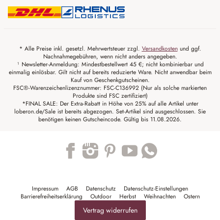
* Alle Preise inkl. gesetzl. Mehrwertsteuer zzgl.
Versandkosten
und ggf.
Nachnahmegebühren, wenn nicht anders angegeben.
¹ Newsletter-Anmeldung: Mindestbestellwert 45 €; nicht kombinierbar und
einmalig einlösbar. Gilt nicht auf bereits reduzierte Ware. Nicht anwendbar beim
Kauf von Geschenkgutscheinen.
FSC®-Warenzeichenlizenznummer: FSC-C136992 (Nur als solche markierten
Produkte sind FSC zertifiziert)
*FINAL SALE: Der Extra-Rabatt in Höhe von 25% auf alle Artikel unter
loberon.de/Sale ist bereits abgezogen. Set-Artikel sind ausgeschlossen. Sie
benötigen keinen Gutscheincode. Gültig bis 11.08.2026.
Trustpilot
Impressum
AGB
Datenschutz
Datenschutz-Einstellungen
Barrierefreiheitserklärung
Outdoor
Herbst
Weihnachten
Ostern
Vertrag widerrufen