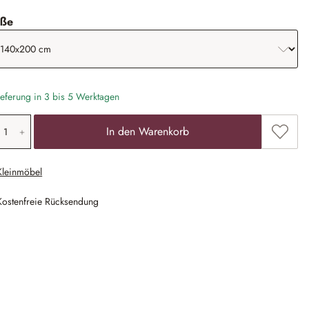
auswählen
ße
eferung in 3 bis 5 Werktagen
odukt Anzahl: Gib den gewünschten Wert ein
Zum Me
In den Warenkorb
Kleinmöbel
Kostenfreie Rücksendung