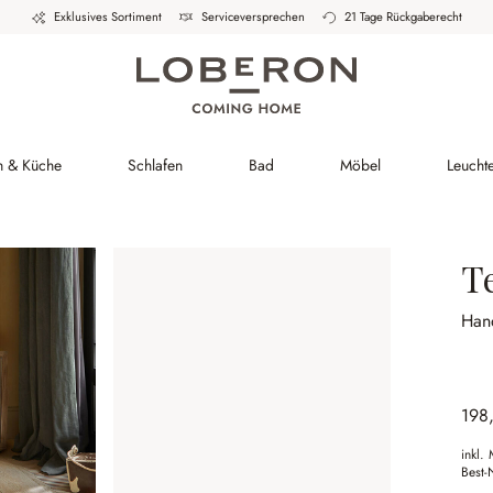
Exklusives Sortiment
Serviceversprechen
21 Tage Rückgaberecht
h & Küche
Schlafen
Bad
Möbel
Leucht
T
Han
198
inkl.
Best-