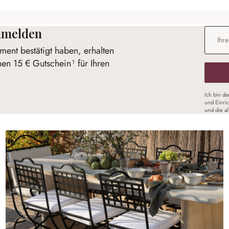
anmelden
E-Mail-
ent bestätigt haben, erhalten
nen 15 € Gutschein¹ für Ihren
Ich bin d
und Einri
und die a