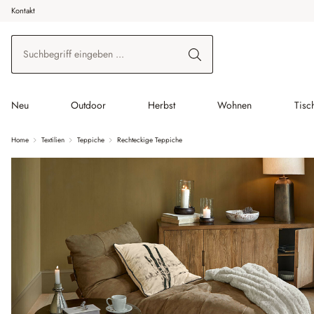
Kontakt
 Hauptinhalt springen
Zur Suche springen
Zur Hauptnavigation springen
Neu
Outdoor
Herbst
Wohnen
Tisc
Home
Textilien
Teppiche
Rechteckige Teppiche