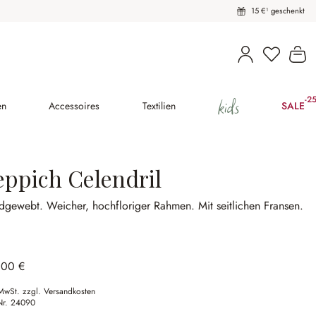
15 €¹ geschenkt
Wa
kids
-2
(25
en
Accessoires
Textilien
SALE
eppich Celendril
dgewebt.
Weicher, hochfloriger Rahmen.
Mit seitlichen Fransen.
,00 €
 MwSt. zzgl. Versandkosten
Nr.
24090