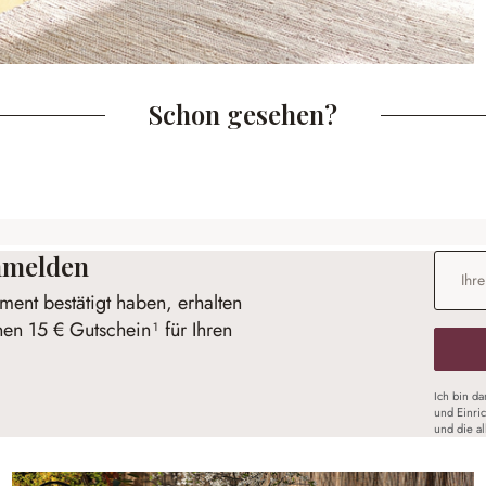
Schon gesehen?
anmelden
E-Mail-
ent bestätigt haben, erhalten
nen 15 € Gutschein¹ für Ihren
Ich bin d
und Einri
und die a