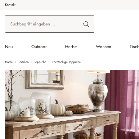
Kontakt
 Hauptinhalt springen
Zur Suche springen
Zur Hauptnavigation springen
Neu
Outdoor
Herbst
Wohnen
Tisc
Home
Textilien
Teppiche
Rechteckige Teppiche