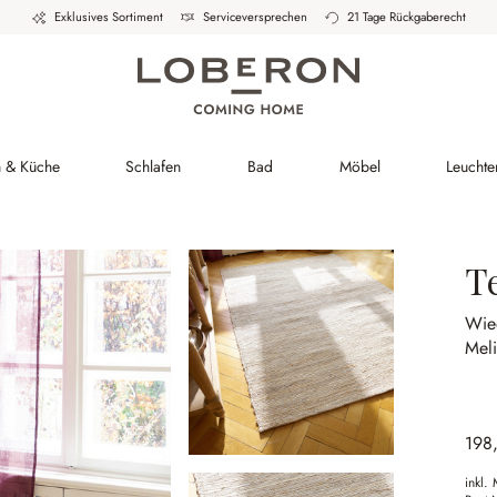
Exklusives Sortiment
Serviceversprechen
21 Tage Rückgaberecht
h & Küche
Schlafen
Bad
Möbel
Leuchte
T
Wie
Meli
198
inkl.