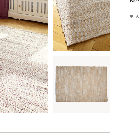
Best-
Au