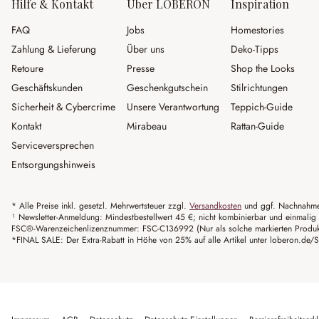
Hilfe & Kontakt
Über LOBERON
Inspiration
FAQ
Jobs
Homestories
Zahlung & Lieferung
Über uns
Deko-Tipps
Retoure
Presse
Shop the Looks
Geschäftskunden
Geschenkgutschein
Stilrichtungen
Sicherheit & Cybercrime
Unsere Verantwortung
Teppich-Guide
Kontakt
Mirabeau
Rattan-Guide
Serviceversprechen
Entsorgungshinweis
* Alle Preise inkl. gesetzl. Mehrwertsteuer zzgl.
Versandkosten
und ggf. Nachnahme
¹ Newsletter-Anmeldung: Mindestbestellwert 45 €; nicht kombinierbar und einmalig 
FSC®-Warenzeichenlizenznummer: FSC-C136992 (Nur als solche markierten Produkte 
*FINAL SALE: Der Extra-Rabatt in Höhe von 25% auf alle Artikel unter loberon.de/S