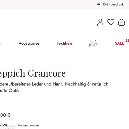
15 €¹ geschenkt
Du hast 
Wa
kids
-2
(25
n
Accessoires
Textilien
SALE
eppich Grancore
deraufbereitetes Leder und Hanf.
Nachhaltig & natürlich.
erte Optik.
,00 €
 MwSt. zzgl. Versandkosten