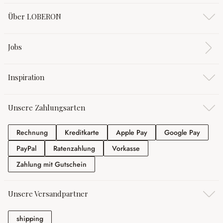
Über LOBERON
Jobs
Inspiration
Unsere Zahlungsarten
Rechnung
Kreditkarte
Apple Pay
Google
Rechnung
Kreditkarte
Apple Pay
Google Pay
PayPal
Ratenzahlung
Vorkasse
PayPal
Ratenzahlung
Vorkasse
Zahlung mit Gutschein
Zahlung mit Gutschein
Unsere Versandpartner
shipping
shipping