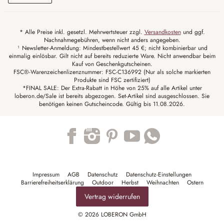
* Alle Preise inkl. gesetzl. Mehrwertsteuer zzgl.
Versandkosten
und ggf.
Nachnahmegebühren, wenn nicht anders angegeben.
¹ Newsletter-Anmeldung: Mindestbestellwert 45 €; nicht kombinierbar und
einmalig einlösbar. Gilt nicht auf bereits reduzierte Ware. Nicht anwendbar beim
Kauf von Geschenkgutscheinen.
FSC®-Warenzeichenlizenznummer: FSC-C136992 (Nur als solche markierten
Produkte sind FSC zertifiziert)
*FINAL SALE: Der Extra-Rabatt in Höhe von 25% auf alle Artikel unter
loberon.de/Sale ist bereits abgezogen. Set-Artikel sind ausgeschlossen. Sie
benötigen keinen Gutscheincode. Gültig bis 11.08.2026.
Trustpilot
Impressum
AGB
Datenschutz
Datenschutz-Einstellungen
Barrierefreiheitserklärung
Outdoor
Herbst
Weihnachten
Ostern
Vertrag widerrufen
© 2026 LOBERON GmbH