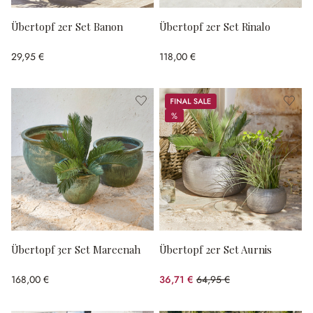
Übertopf 2er Set Banon
Übertopf 2er Set Rinalo
29,95 €
118,00 €
Sale
%
%
Übertopf 3er Set Mareenah
Übertopf 2er Set Aurnis
168,00 €
36,71 €
64,95 €
(43.48% gespart)