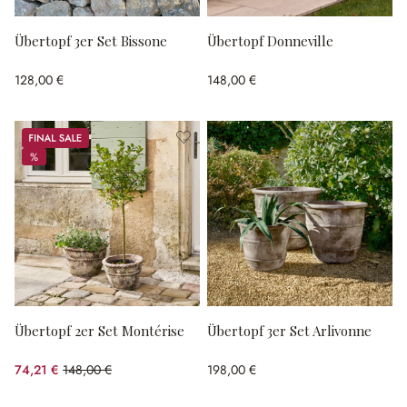
Übertopf 3er Set Bissone
Übertopf Donneville
128,00 €
148,00 €
Sale
%
%
Übertopf 2er Set Montérise
Übertopf 3er Set Arlivonne
74,21 €
148,00 €
198,00 €
(49.86% gespart)