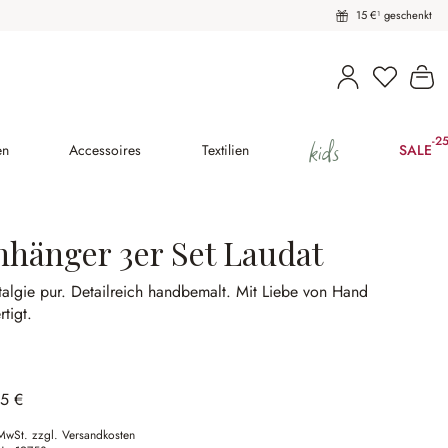
15 €¹ geschenkt
Du hast 
Wa
kids
-2
(25
en
Accessoires
Textilien
SALE
nhänger 3er Set Laudat
algie pur.
Detailreich handbemalt.
Mit Liebe von Hand
rtigt.
95 €
 MwSt. zzgl. Versandkosten