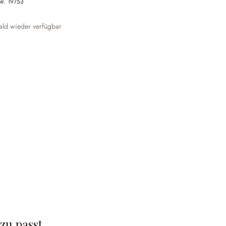
Nr.
19753
ld wieder verfügbar
zu passt