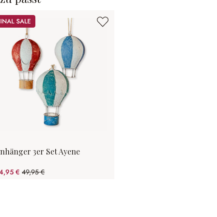
le
nhänger 3er Set Ayene
4,95 €
49,95 €
(30.03% gespart)