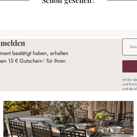
anmelden
E-Mail-
ent bestätigt haben, erhalten
nen 15 € Gutschein¹ für Ihren
Ich bin d
und Einri
und die a