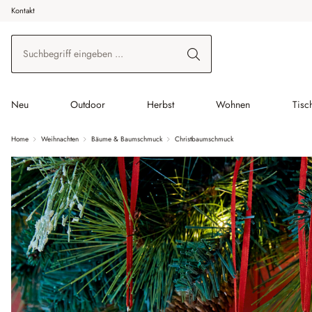
Kontakt
 Hauptinhalt springen
Zur Suche springen
Zur Hauptnavigation springen
Neu
Outdoor
Herbst
Wohnen
Tisc
Home
Weihnachten
Bäume & Baumschmuck
Christbaumschmuck