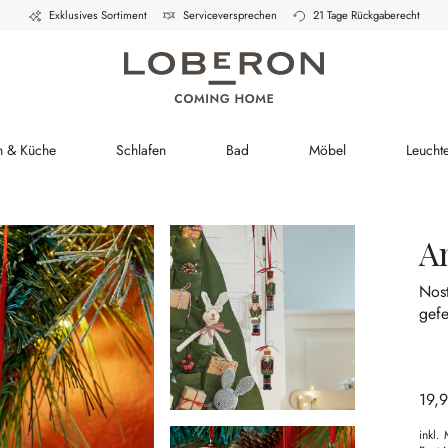
Exklusives Sortiment
Serviceversprechen
21 Tage Rückgaberecht
h & Küche
Schlafen
Bad
Möbel
Leucht
A
Nost
gefe
19,
inkl.