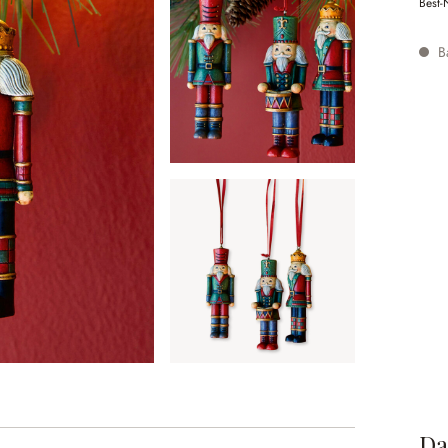
Best-
Ba
Da