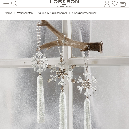
Du has
Wa
Zum Hauptinhalt springen
Home
Weihnachten
Bäume & Baumschmuck
Christbaumschmuck