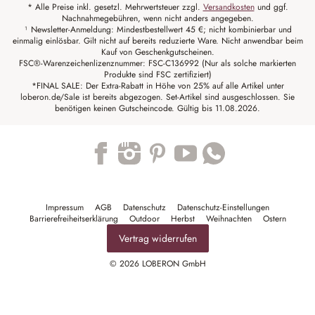
* Alle Preise inkl. gesetzl. Mehrwertsteuer zzgl.
Versandkosten
und ggf.
Nachnahmegebühren, wenn nicht anders angegeben.
¹ Newsletter-Anmeldung: Mindestbestellwert 45 €; nicht kombinierbar und
einmalig einlösbar. Gilt nicht auf bereits reduzierte Ware. Nicht anwendbar beim
Kauf von Geschenkgutscheinen.
FSC®-Warenzeichenlizenznummer: FSC-C136992 (Nur als solche markierten
Produkte sind FSC zertifiziert)
*FINAL SALE: Der Extra-Rabatt in Höhe von 25% auf alle Artikel unter
loberon.de/Sale ist bereits abgezogen. Set-Artikel sind ausgeschlossen. Sie
benötigen keinen Gutscheincode. Gültig bis 11.08.2026.
Trustpilot
Impressum
AGB
Datenschutz
Datenschutz-Einstellungen
Barrierefreiheitserklärung
Outdoor
Herbst
Weihnachten
Ostern
Vertrag widerrufen
© 2026 LOBERON GmbH