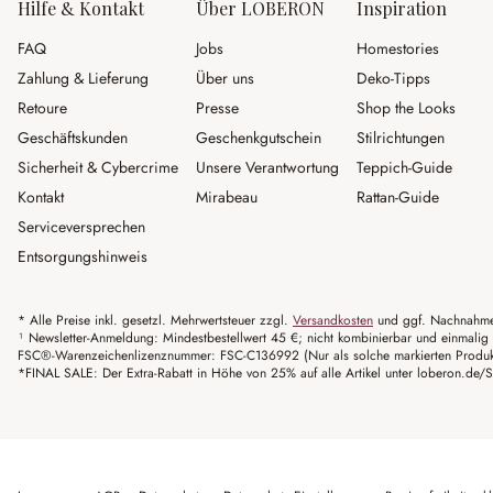
Hilfe & Kontakt
Über LOBERON
Inspiration
FAQ
Jobs
Homestories
Zahlung & Lieferung
Über uns
Deko-Tipps
Retoure
Presse
Shop the Looks
Geschäftskunden
Geschenkgutschein
Stilrichtungen
Sicherheit & Cybercrime
Unsere Verantwortung
Teppich-Guide
Kontakt
Mirabeau
Rattan-Guide
Serviceversprechen
Entsorgungshinweis
* Alle Preise inkl. gesetzl. Mehrwertsteuer zzgl.
Versandkosten
und ggf. Nachnahme
¹ Newsletter-Anmeldung: Mindestbestellwert 45 €; nicht kombinierbar und einmalig 
FSC®-Warenzeichenlizenznummer: FSC-C136992 (Nur als solche markierten Produkte 
*FINAL SALE: Der Extra-Rabatt in Höhe von 25% auf alle Artikel unter loberon.de/S