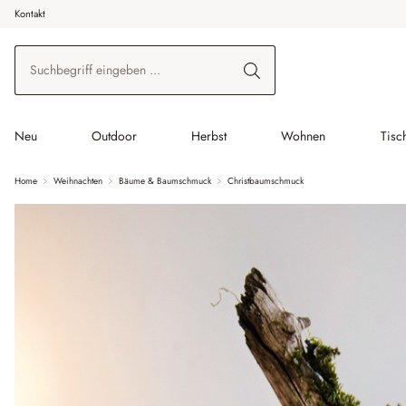
Kontakt
 Hauptinhalt springen
Zur Suche springen
Zur Hauptnavigation springen
Neu
Outdoor
Herbst
Wohnen
Tisc
Home
Weihnachten
Bäume & Baumschmuck
Christbaumschmuck