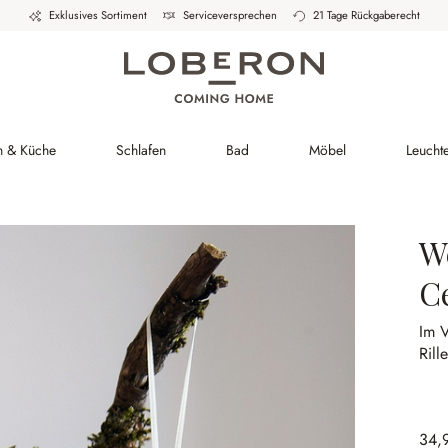
Exklusives Sortiment
Serviceversprechen
21 Tage Rückgaberecht
h & Küche
Schlafen
Bad
Möbel
Leucht
W
C
Im 
Rill
34,