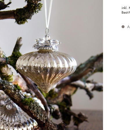
inkl.
Best-
Au