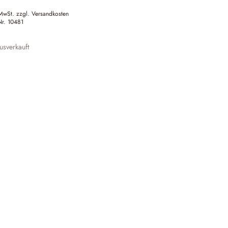
 MwSt. zzgl. Versandkosten
Nr.
10481
sverkauft