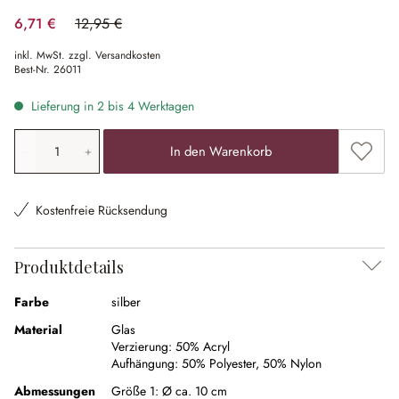
6,71 €
12,95 €
(48.19% gespart)
inkl. MwSt. zzgl. Versandkosten
Best-Nr.
26011
Lieferung in 2 bis 4 Werktagen
Produkt Anzahl: Gib den gewünschten Wert ein oder ben
Zum Me
In den Warenkorb
Kostenfreie Rücksendung
Produktdetails
Farbe
silber
Material
Glas
Verzierung:
50% Acryl
Aufhängung:
50% Polyester
,
50% Nylon
Abmessungen
Größe 1:
Ø ca. 10 cm