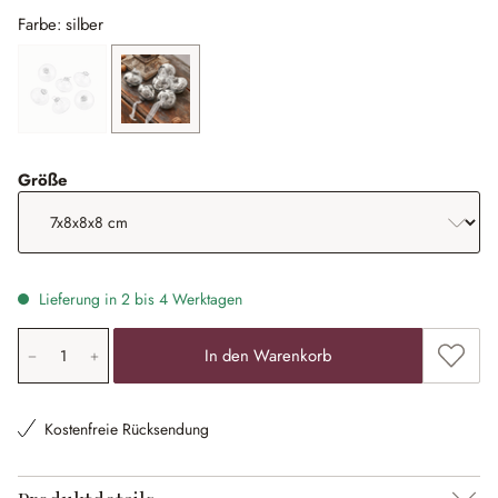
Farbe: silber
klar
(Diese Option ist zurzeit nicht verfügbar.)
silber
auswählen
Größe
Lieferung in 2 bis 4 Werktagen
Produkt Anzahl: Gib den gewünschten Wert ein oder ben
Zum Me
In den Warenkorb
Kostenfreie Rücksendung