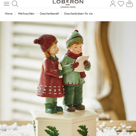
Du has
Wa
Zum Hauptinhalt springen
Home
Weihnachten
Geschenkewelt
Geschenkideen für sie