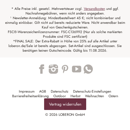
* Alle Preise inkl. gesetzl. Mehrwertsteuer zzgl.
Versandkosten
und ggf.
Nachnahmegebühren, wenn nicht anders angegeben.
¹ Newsletter-Anmeldung: Mindestbestellwert 45 €; nicht kombinierbar und
einmalig einlösbar. Gilt nicht auf bereits reduzierte Ware. Nicht anwendbar beim
Kauf von Geschenkgutscheinen.
FSC®-Warenzeichenlizenznummer: FSC-C136992 (Nur als solche markierten
Produkte sind FSC zertifiziert)
*FINAL SALE: Der Extra-Rabatt in Höhe von 25% auf alle Artikel unter
loberon.de/Sale ist bereits abgezogen. Set-Artikel sind ausgeschlossen. Sie
benötigen keinen Gutscheincode. Gültig bis 11.08.2026.
Trustpilot
Impressum
AGB
Datenschutz
Datenschutz-Einstellungen
Barrierefreiheitserklärung
Outdoor
Herbst
Weihnachten
Ostern
Vertrag widerrufen
© 2026 LOBERON GmbH