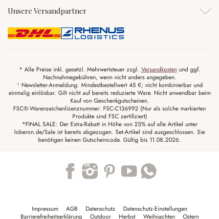
Unsere Versandpartner
* Alle Preise inkl. gesetzl. Mehrwertsteuer zzgl.
Versandkosten
und ggf.
Nachnahmegebühren, wenn nicht anders angegeben.
¹ Newsletter-Anmeldung: Mindestbestellwert 45 €; nicht kombinierbar und
einmalig einlösbar. Gilt nicht auf bereits reduzierte Ware. Nicht anwendbar beim
Kauf von Geschenkgutscheinen.
FSC®-Warenzeichenlizenznummer: FSC-C136992 (Nur als solche markierten
Produkte sind FSC zertifiziert)
*FINAL SALE: Der Extra-Rabatt in Höhe von 25% auf alle Artikel unter
loberon.de/Sale ist bereits abgezogen. Set-Artikel sind ausgeschlossen. Sie
benötigen keinen Gutscheincode. Gültig bis 11.08.2026.
Trustpilot
Impressum
AGB
Datenschutz
Datenschutz-Einstellungen
Barrierefreiheitserklärung
Outdoor
Herbst
Weihnachten
Ostern