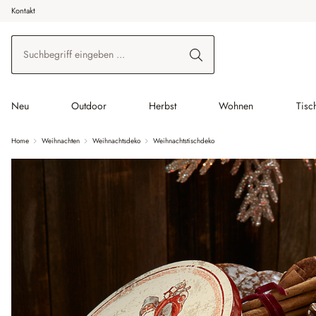
Kontakt
 Hauptinhalt springen
Zur Suche springen
Zur Hauptnavigation springen
Neu
Outdoor
Herbst
Wohnen
Tisc
Home
Weihnachten
Weihnachtsdeko
Weihnachtstischdeko