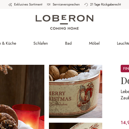
Exklusives Sortiment
Serviceversprechen
21 Tage Rückgaberecht
h & Küche
Schlafen
Bad
Möbel
Leucht
Sale
D
Lebe
Zau
14,