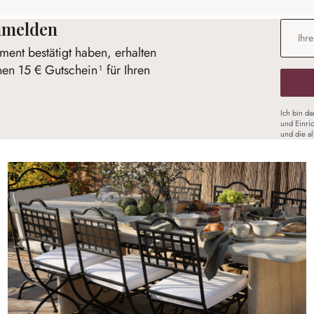
anmelden
E-Mail-
ent bestätigt haben, erhalten
nen 15 € Gutschein¹ für Ihren
Ich bin d
und Einri
und die a