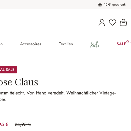
15 €¹ geschenkt
Du hast 
Wa
kids
-2
(25
en
Accessoires
Textilien
SALE
ose Claus
nsmittelecht.
Von Hand veredelt.
Weihnachtlicher Vintage-
ber.
95 €
24,95 €
(40.08% gespart)