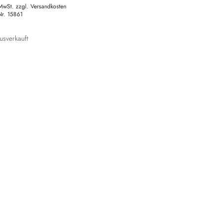
 MwSt. zzgl. Versandkosten
Nr.
15861
sverkauft