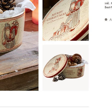
inkl.
Best-
Au