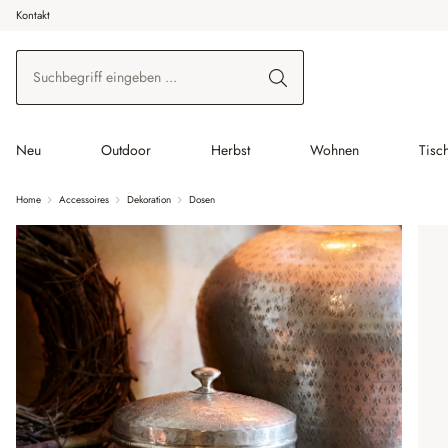
Kontakt
 Hauptinhalt springen
Zur Suche springen
Zur Hauptnavigation springen
Neu
Outdoor
Herbst
Wohnen
Tisc
Home
Accessoires
Dekoration
Dosen