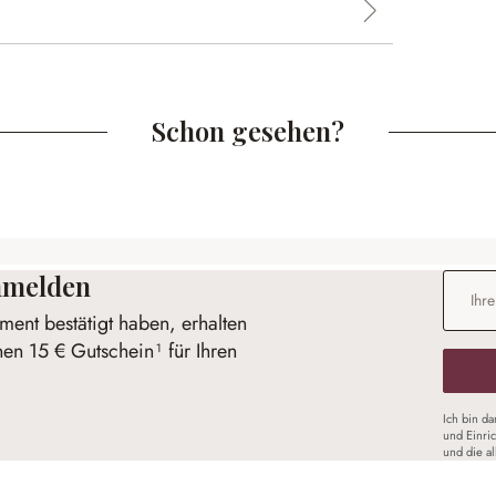
Schon gesehen?
anmelden
E-Mail-
ent bestätigt haben, erhalten
nen 15 € Gutschein¹ für Ihren
Ich bin d
und Einri
und die a