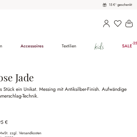
15 €¹ geschenkt
Du hast 
Wa
kids
-2
(25
en
Accessoires
Textilien
SALE
ose Jade
s Stück ein Unikat.
Messing mit Antiksilber-Finish.
Aufwändige
merschlag-Technik.
95 €
 MwSt. zzgl. Versandkosten