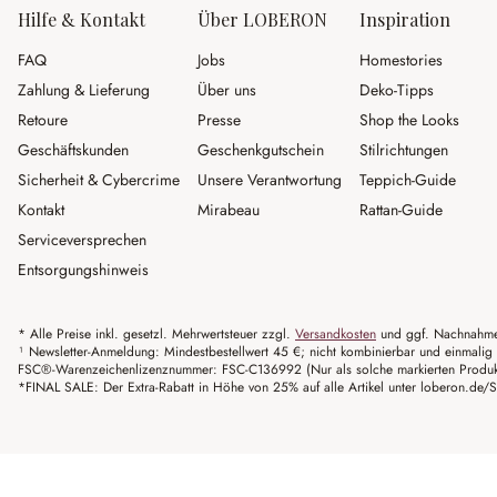
Hilfe & Kontakt
Über LOBERON
Inspiration
FAQ
Jobs
Homestories
Zahlung & Lieferung
Über uns
Deko-Tipps
Retoure
Presse
Shop the Looks
Geschäftskunden
Geschenkgutschein
Stilrichtungen
Sicherheit & Cybercrime
Unsere Verantwortung
Teppich-Guide
Kontakt
Mirabeau
Rattan-Guide
Serviceversprechen
Entsorgungshinweis
* Alle Preise inkl. gesetzl. Mehrwertsteuer zzgl.
Versandkosten
und ggf. Nachnahme
¹ Newsletter-Anmeldung: Mindestbestellwert 45 €; nicht kombinierbar und einmalig 
FSC®-Warenzeichenlizenznummer: FSC-C136992 (Nur als solche markierten Produkte 
*FINAL SALE: Der Extra-Rabatt in Höhe von 25% auf alle Artikel unter loberon.de/S