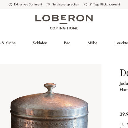
Exklusives Sortiment
Serviceversprechen
21 Tage Rückgaberecht
h & Küche
Schlafen
Bad
Möbel
Leucht
D
Jede
Ham
39,
inkl.