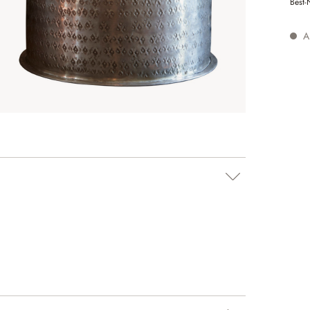
Best-
Au