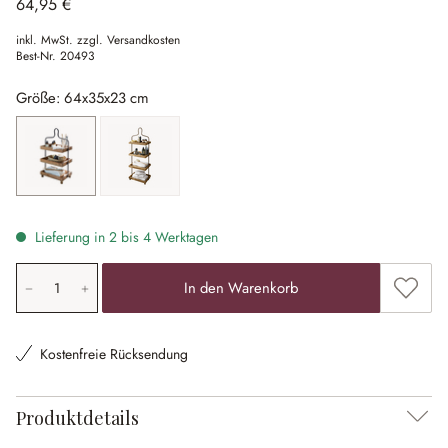
64,95 €
inkl. MwSt. zzgl. Versandkosten
Best-Nr.
20493
Größe: 64x35x23 cm
64x35x23 cm
115x45x30 cm
Lieferung in 2 bis 4 Werktagen
Produkt Anzahl: Gib den gewünschten Wert ein oder ben
Zum Me
In den Warenkorb
Kostenfreie Rücksendung
Produktdetails