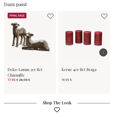
Dazu passt
Sale
Deko-Lamm 2er Set
Kerze 4er Set Braga
Charmille
17,95 €
28,95 €
19,95 €
(38% gespart)
Shop The Look