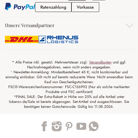
Ratenzahlung
Vorkasse
Ratenzahlung
Vorkasse
Unsere Versandpartner
* Alle Preise inkl. gesetzl. Mehrwertsteuer zzgl.
Versandkosten
und ggf.
Nachnahmegebühren, wenn nicht anders angegeben.
¹ Newsletter-Anmeldung: Mindestbestellwert 45 €; nicht kombinierbar und
einmalig einlösbar. Gilt nicht auf bereits reduzierte Ware. Nicht anwendbar beim
Kauf von Geschenkgutscheinen.
FSC®-Warenzeichenlizenznummer: FSC-C136992 (Nur als solche markierten
Produkte sind FSC zertifiziert)
*FINAL SALE: Der Extra-Rabatt in Höhe von 25% auf alle Artikel unter
loberon.de/Sale ist bereits abgezogen. Set-Artikel sind ausgeschlossen. Sie
benötigen keinen Gutscheincode. Gültig bis 11.08.2026.