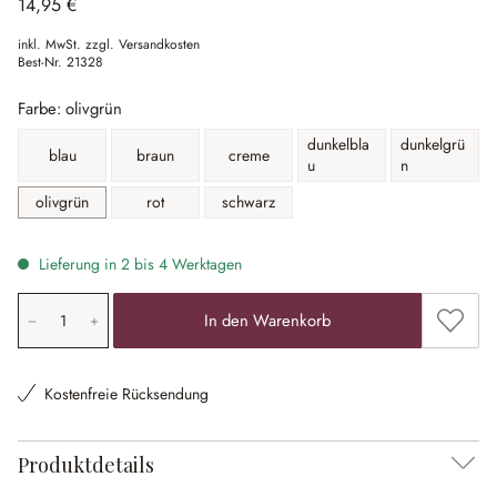
14,95 €
inkl. MwSt. zzgl. Versandkosten
Best-Nr.
21328
Farbe: olivgrün
dunkelbla
dunkelgrü
blau
braun
creme
u
n
olivgrün
rot
schwarz
Lieferung in 2 bis 4 Werktagen
Produkt Anzahl: Gib den gewünschten Wert ein oder ben
Zum Me
In den Warenkorb
Kostenfreie Rücksendung
Produktdetails