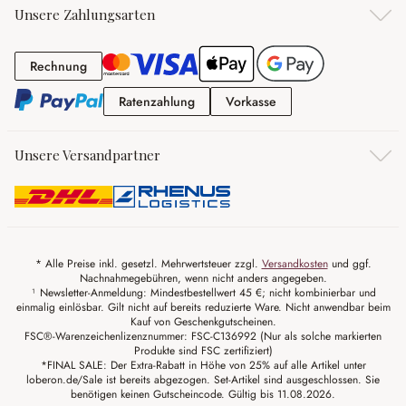
Unsere Zahlungsarten
Rechnung
Rechnung
Ratenzahlung
Vorkasse
Ratenzahlung
Vorkasse
Unsere Versandpartner
* Alle Preise inkl. gesetzl. Mehrwertsteuer zzgl.
Versandkosten
und ggf.
Nachnahmegebühren, wenn nicht anders angegeben.
¹ Newsletter-Anmeldung: Mindestbestellwert 45 €; nicht kombinierbar und
einmalig einlösbar. Gilt nicht auf bereits reduzierte Ware. Nicht anwendbar beim
Kauf von Geschenkgutscheinen.
FSC®-Warenzeichenlizenznummer: FSC-C136992 (Nur als solche markierten
Produkte sind FSC zertifiziert)
*FINAL SALE: Der Extra-Rabatt in Höhe von 25% auf alle Artikel unter
loberon.de/Sale ist bereits abgezogen. Set-Artikel sind ausgeschlossen. Sie
benötigen keinen Gutscheincode. Gültig bis 11.08.2026.