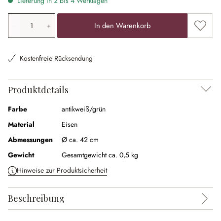
Lieferung in 2 bis 4 Werktagen
Produkt Anzahl: Gib den gewünschten Wert ein oder ben
Zum Me
In den Warenkorb
Kostenfreie Rücksendung
Produktdetails
Farbe
antikweiß/grün
Material
Eisen
Abmessungen
Ø ca. 42 cm
Gewicht
Gesamtgewicht ca. 0,5 kg
Hinweise zur Produktsicherheit
Beschreibung