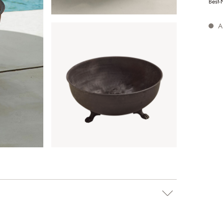
Best-
Au