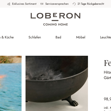
Exklusives Sortiment
Serviceversprechen
21 Tage Rückgaberecht
h & Küche
Schlafen
Bad
Möbel
Leucht
F
Hitz
Gärt
98,
inkl.