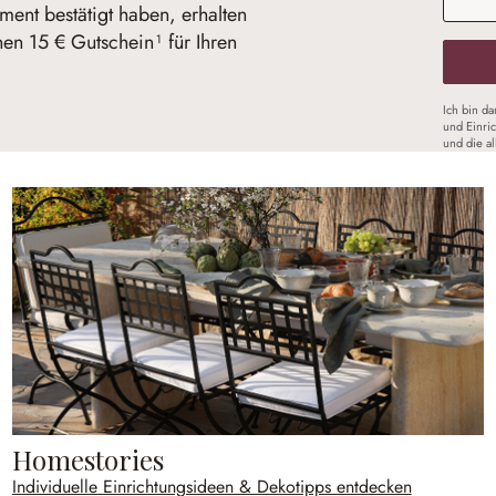
ent bestätigt haben, erhalten
nen 15 € Gutschein¹ für Ihren
Ich bin d
und Einri
und die a
Homestories
Individuelle Einrichtungsideen & Dekotipps entdecken