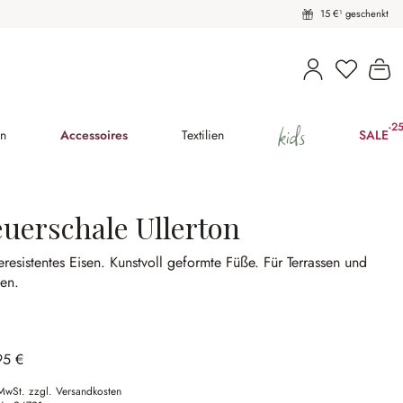
15 €¹ geschenkt
Du hast 
Wa
kids
-2
(25
en
Accessoires
Textilien
SALE
euerschale Ullerton
eresistentes Eisen.
Kunstvoll geformte Füße.
Für Terrassen und
en.
95 €
 MwSt. zzgl. Versandkosten