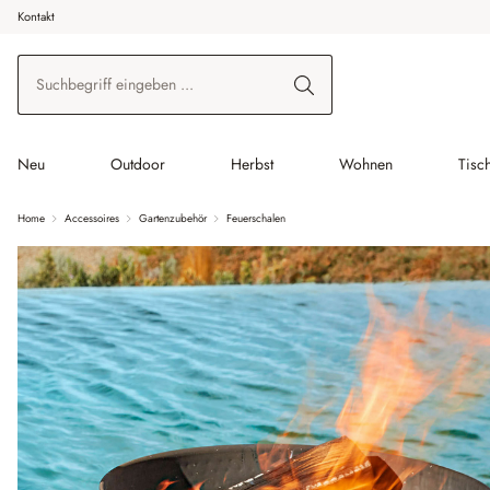
Kontakt
 Hauptinhalt springen
Zur Suche springen
Zur Hauptnavigation springen
Neu
Outdoor
Herbst
Wohnen
Tisc
Home
Accessoires
Gartenzubehör
Feuerschalen