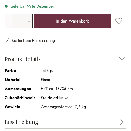
Lieferbar Mitte Dezember
Produkt Anzahl: Gib den gewünschten Wert ein oder ben
Zum Me
In den Warenkorb
Kostenfreie Rücksendung
Produktdetails
Farbe
antikgrau
Material
Eisen
Abmessungen
H/T ca. 13/35 cm
Zubehörhinweis
Kreide exklusive
Gewicht
Gesamtgewicht ca. 0,3 kg
Beschreibung