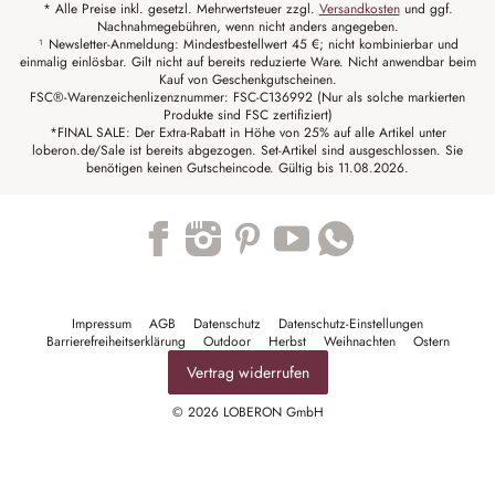
* Alle Preise inkl. gesetzl. Mehrwertsteuer zzgl.
Versandkosten
und ggf.
Nachnahmegebühren, wenn nicht anders angegeben.
¹ Newsletter-Anmeldung: Mindestbestellwert 45 €; nicht kombinierbar und
einmalig einlösbar. Gilt nicht auf bereits reduzierte Ware. Nicht anwendbar beim
Kauf von Geschenkgutscheinen.
FSC®-Warenzeichenlizenznummer: FSC-C136992 (Nur als solche markierten
Produkte sind FSC zertifiziert)
*FINAL SALE: Der Extra-Rabatt in Höhe von 25% auf alle Artikel unter
loberon.de/Sale ist bereits abgezogen. Set-Artikel sind ausgeschlossen. Sie
benötigen keinen Gutscheincode. Gültig bis 11.08.2026.
Trustpilot
Impressum
AGB
Datenschutz
Datenschutz-Einstellungen
Barrierefreiheitserklärung
Outdoor
Herbst
Weihnachten
Ostern
Vertrag widerrufen
© 2026 LOBERON GmbH