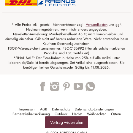
* Alle Preise inkl. gesetzl. Mehrwertsteuer zzgl.
Versandkosten
und ggf.
Nachnahmegebühren, wenn nicht anders angegeben.
¹ Newsletter-Anmeldung: Mindestbestellwert 45 €; nicht kombinierbar und
einmalig einlösbar. Gilt nicht auf bereits reduzierte Ware. Nicht anwendbar beim
Kauf von Geschenkgutscheinen.
FSC®-Warenzeichenlizenznummer: FSC-C136992 (Nur als solche markierten
Produkte sind FSC zertifiziert)
*FINAL SALE: Der Extra-Rabatt in Höhe von 25% auf alle Artikel unter
loberon.de/Sale ist bereits abgezogen. Set-Artikel sind ausgeschlossen. Sie
benötigen keinen Gutscheincode. Gültig bis 11.08.2026.
Trustpilot
Impressum
AGB
Datenschutz
Datenschutz-Einstellungen
Barrierefreiheitserklärung
Outdoor
Herbst
Weihnachten
Ostern
Vertrag widerrufen