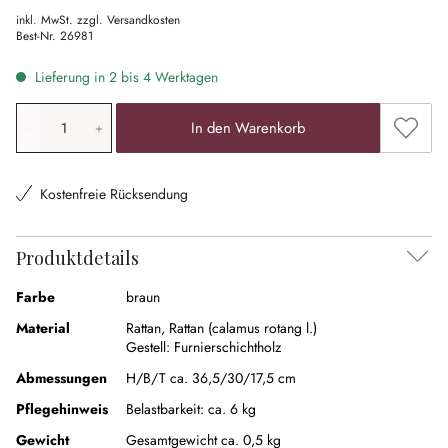
inkl. MwSt. zzgl. Versandkosten
Best-Nr.
26981
Lieferung in 2 bis 4 Werktagen
Produkt Anzahl: Gib den gewünschten Wert ein oder ben
Zum Me
In den Warenkorb
Kostenfreie Rücksendung
Produktdetails
Farbe
braun
Material
Rattan
,
Rattan (calamus rotang l.)
Gestell:
Furnierschichtholz
Abmessungen
H/B/T ca. 36,5/30/17,5 cm
Pflegehinweis
Belastbarkeit: ca. 6 kg
Gewicht
Gesamtgewicht ca. 0,5 kg