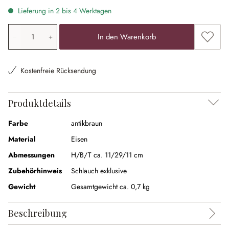
Lieferung in 2 bis 4 Werktagen
Produkt Anzahl: Gib den gewünschten Wert ein oder ben
Zum Me
In den Warenkorb
Kostenfreie Rücksendung
Produktdetails
Farbe
antikbraun
Material
Eisen
Abmessungen
H/B/T ca. 11/29/11 cm
Zubehörhinweis
Schlauch exklusive
Gewicht
Gesamtgewicht ca. 0,7 kg
Beschreibung