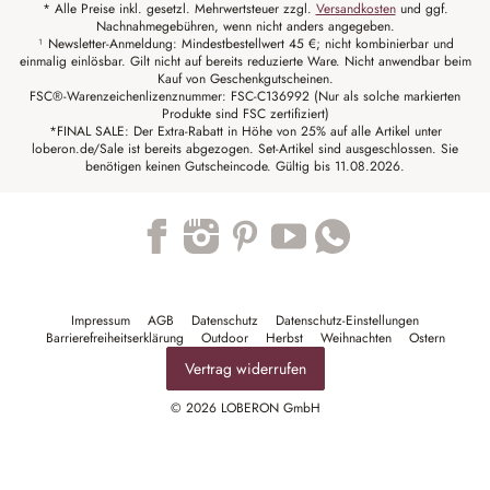
* Alle Preise inkl. gesetzl. Mehrwertsteuer zzgl.
Versandkosten
und ggf.
Nachnahmegebühren, wenn nicht anders angegeben.
¹ Newsletter-Anmeldung: Mindestbestellwert 45 €; nicht kombinierbar und
einmalig einlösbar. Gilt nicht auf bereits reduzierte Ware. Nicht anwendbar beim
Kauf von Geschenkgutscheinen.
FSC®-Warenzeichenlizenznummer: FSC-C136992 (Nur als solche markierten
Produkte sind FSC zertifiziert)
*FINAL SALE: Der Extra-Rabatt in Höhe von 25% auf alle Artikel unter
loberon.de/Sale ist bereits abgezogen. Set-Artikel sind ausgeschlossen. Sie
benötigen keinen Gutscheincode. Gültig bis 11.08.2026.
Trustpilot
Impressum
AGB
Datenschutz
Datenschutz-Einstellungen
Barrierefreiheitserklärung
Outdoor
Herbst
Weihnachten
Ostern
Vertrag widerrufen
© 2026 LOBERON GmbH