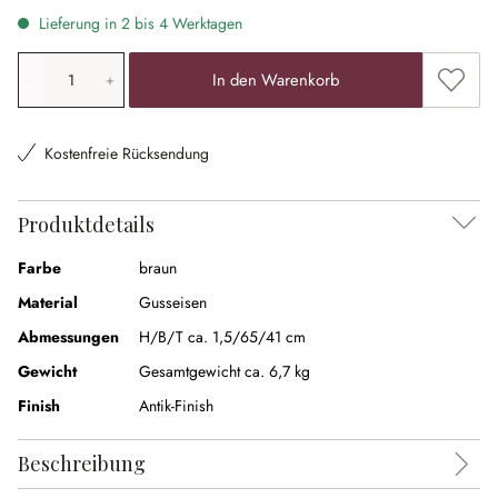
Lieferung in 2 bis 4 Werktagen
Produkt Anzahl: Gib den gewünschten Wert ein oder ben
Zum Me
In den Warenkorb
Kostenfreie Rücksendung
Produktdetails
Farbe
braun
Material
Gusseisen
Abmessungen
H/B/T ca. 1,5/65/41 cm
Gewicht
Gesamtgewicht ca. 6,7 kg
Finish
Antik-Finish
Beschreibung