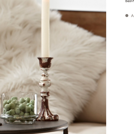
Best-
Au