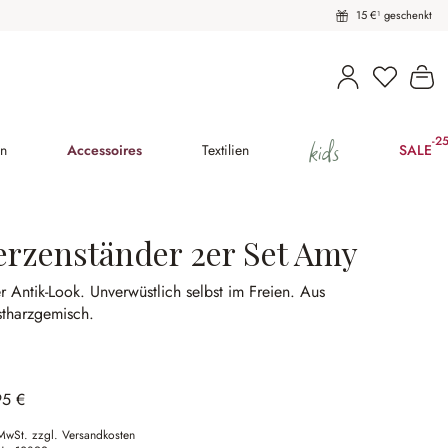
15 €¹ geschenkt
Du hast 
Wa
kids
-2
(25
en
Accessoires
Textilien
SALE
erzenständer 2er Set Amy
r Antik-Look.
Unverwüstlich selbst im Freien.
Aus
stharzgemisch.
95 €
 MwSt. zzgl. Versandkosten