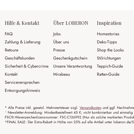
Hilfe & Kontakt
Über LOBERON
Inspiration
FAQ
Jobs
Homestories
Zahlung & Lieferung
Über uns
Deko-Tipps
Retoure
Presse
Shop the Looks
Geschäftskunden
Geschenkgutschein
Stilrichtungen
Sicherheit & Cybercrime
Unsere Verantwortung
Teppich-Guide
Kontakt
Mirabeau
Rattan-Guide
Serviceversprechen
Entsorgungshinweis
* Alle Preise inkl. gesetzl. Mehrwertsteuer zzgl.
Versandkosten
und ggf. Nachnahme
¹ Newsletter-Anmeldung: Mindestbestellwert 45 €; nicht kombinierbar und einmalig 
FSC®-Warenzeichenlizenznummer: FSC-C136992 (Nur als solche markierten Produkte 
*FINAL SALE: Der Extra-Rabatt in Höhe von 25% auf alle Artikel unter loberon.de/S