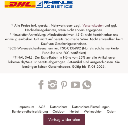
* Alle Preise inkl. gesetzl. Mehrwertsteuer zzgl.
Versandkosten
und ggf.
Nachnahmegebühren, wenn nicht anders angegeben.
¹ Newsletter-Anmeldung: Mindestbestellwert 45 €; nicht kombinierbar und
einmalig einlösbar. Gilt nicht auf bereits reduzierte Ware. Nicht anwendbar beim
Kauf von Geschenkgutscheinen.
FSC®-Warenzeichenlizenznummer: FSC-C136992 (Nur als solche markierten
Produkte sind FSC zertifiziert)
*FINAL SALE: Der Extra-Rabatt in Höhe von 25% auf alle Artikel unter
loberon.de/Sale ist bereits abgezogen. Set-Artikel sind ausgeschlossen. Sie
benötigen keinen Gutscheincode. Gültig bis 11.08.2026.
Trustpilot
Impressum
AGB
Datenschutz
Datenschutz-Einstellungen
Barrierefreiheitserklärung
Outdoor
Herbst
Weihnachten
Ostern
Vertrag widerrufen