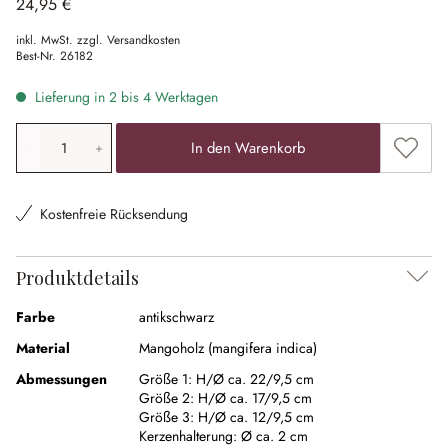
24,95 €
inkl. MwSt. zzgl. Versandkosten
Best-Nr.
26182
Lieferung in 2 bis 4 Werktagen
Produkt Anzahl: Gib den gewünschten Wert ein oder ben
Zum Me
In den Warenkorb
Kostenfreie Rücksendung
Produktdetails
Farbe
antikschwarz
Material
Mangoholz (mangifera indica)
Abmessungen
Größe 1:
H/Ø ca. 22/9,5 cm
Größe 2:
H/Ø ca. 17/9,5 cm
Größe 3:
H/Ø ca. 12/9,5 cm
Kerzenhalterung:
Ø ca. 2 cm