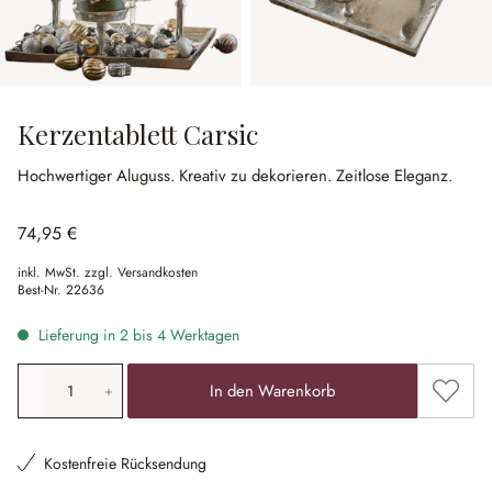
Kerzentablett Carsic
Hochwertiger Aluguss.
Kreativ zu dekorieren.
Zeitlose Eleganz.
74,95 €
inkl. MwSt. zzgl. Versandkosten
Best-Nr.
22636
Lieferung in 2 bis 4 Werktagen
Produkt Anzahl: Gib den gewünschten Wert ein oder ben
Zum Me
In den Warenkorb
Kostenfreie Rücksendung