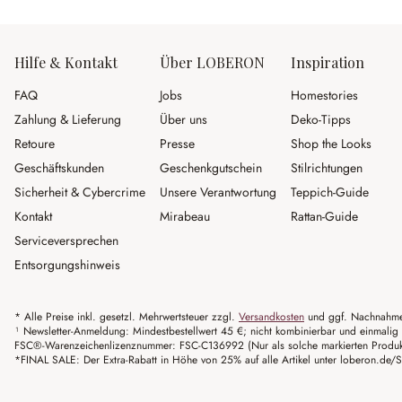
Hilfe & Kontakt
Über LOBERON
Inspiration
FAQ
Jobs
Homestories
Zahlung & Lieferung
Über uns
Deko-Tipps
Retoure
Presse
Shop the Looks
Geschäftskunden
Geschenkgutschein
Stilrichtungen
Sicherheit & Cybercrime
Unsere Verantwortung
Teppich-Guide
Kontakt
Mirabeau
Rattan-Guide
Serviceversprechen
Entsorgungshinweis
* Alle Preise inkl. gesetzl. Mehrwertsteuer zzgl.
Versandkosten
und ggf. Nachnahme
¹ Newsletter-Anmeldung: Mindestbestellwert 45 €; nicht kombinierbar und einmalig 
FSC®-Warenzeichenlizenznummer: FSC-C136992 (Nur als solche markierten Produkte 
*FINAL SALE: Der Extra-Rabatt in Höhe von 25% auf alle Artikel unter loberon.de/S