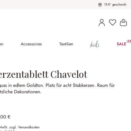
15 €¹ geschenkt
Du hast 
Wa
kids
-2
(2
en
Accessoires
Textilien
SALE
erzentablett Chavelot
guss in edlem Goldton.
Platz für acht Stabkerzen.
Raum für
tzliche Dekorationen.
,00 €
 MwSt. zzgl. Versandkosten