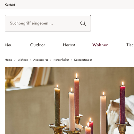
Kontakt
 Hauptinhalt springen
Zur Suche springen
Zur Hauptnavigation springen
Neu
Outdoor
Herbst
Wohnen
Tis
Home
Wohnen
Accessoires
Kerzenhalter
Kerzenständer