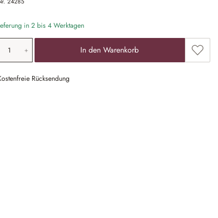
Nr.
24285
eferung in 2 bis 4 Werktagen
odukt Anzahl: Gib den gewünschten Wert ein
Zum Me
In den Warenkorb
Kostenfreie Rücksendung