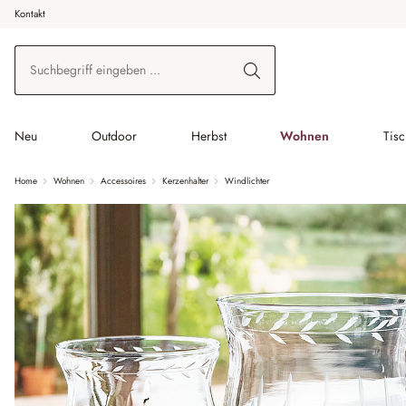
Kontakt
 Hauptinhalt springen
Zur Suche springen
Zur Hauptnavigation springen
Neu
Outdoor
Herbst
Wohnen
Tis
Home
Wohnen
Accessoires
Kerzenhalter
Windlichter