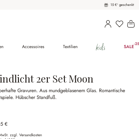
15 €¹ geschenkt
Du hast 
Wa
kids
-2
(2
en
Accessoires
Textilien
SALE
indlicht 2er Set Moon
berhafte Gravuren.
Aus mundgeblasenem Glas.
Romantische
tspiele.
Hübscher Standfuß.
95 €
 MwSt. zzgl. Versandkosten