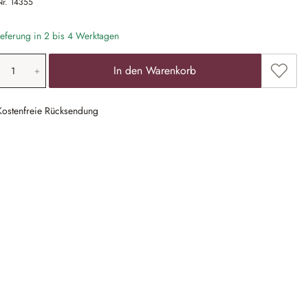
Nr.
14355
eferung in 2 bis 4 Werktagen
odukt Anzahl: Gib den gewünschten Wert ein
Zum Me
In den Warenkorb
Kostenfreie Rücksendung