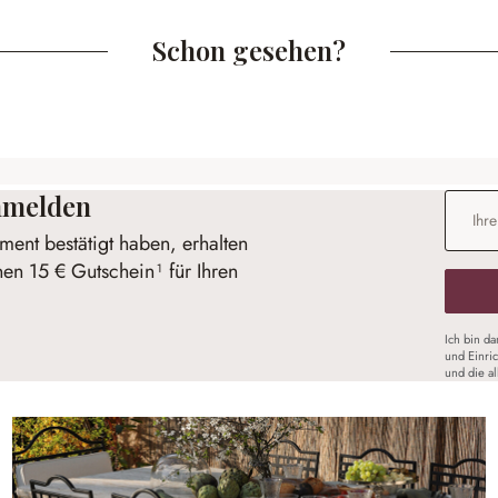
Schon gesehen?
anmelden
E-Mail-
ent bestätigt haben, erhalten
nen 15 € Gutschein¹ für Ihren
Ich bin d
und Einri
und die a