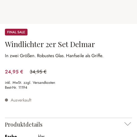
Sale
Windlichter 2er Set Delmar
In zwei Größen.
Robustes Glas.
Hanfseile als Griffe.
24,95 €
34,95 €
(28.61% gespart)
inkl. MwSt. zzgl. Versandkosten
Best-Nr.
11194
Ausverkauft
Produktdetails
Farbe
klar