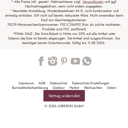
* Alle Preise inkl. gesetzl. Mehrwertsteuer zzgl.
Versandkosten
und ggf.
Nachnahmegebühren, wenn nicht anders angegeben.
¹ Newsletter-Anmeldung: Mindestbestellwert 45 €; nicht kombinierbar und
einmalig einlösbar. Gilt nicht auf bereits reduzierte Ware. Nicht anwendbar beim
Kauf von Geschenkgutscheinen.
FSC®-Warenzeichenlizenznummer: FSC-C136992 (Nur als solche markierten
Produkte sind FSC zertifiziert)
*FINAL SALE: Der Extra-Rabatt in Höhe von 25% auf alle Artikel unter
loberon.de/Sale ist bereits abgezogen. Set-Artikel sind ausgeschlossen. Sie
benötigen keinen Gutscheincode. Gültig bis 11.08.2026.
Trustpilot
Impressum
AGB
Datenschutz
Datenschutz-Einstellungen
Barrierefreiheitserklärung
Outdoor
Herbst
Weihnachten
Ostern
Vertrag widerrufen
© 2026 LOBERON GmbH