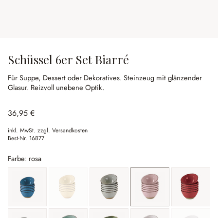
Schüssel 6er Set Biarré
Für Suppe, Dessert oder Dekoratives.
Steinzeug mit glänzender
Glasur.
Reizvoll unebene Optik.
36,95 €
inkl. MwSt. zzgl. Versandkosten
Best-Nr.
16877
Farbe: rosa
blau
gelb
(Diese Option ist zurzeit nicht verfügbar.)
grau
rosa
rot