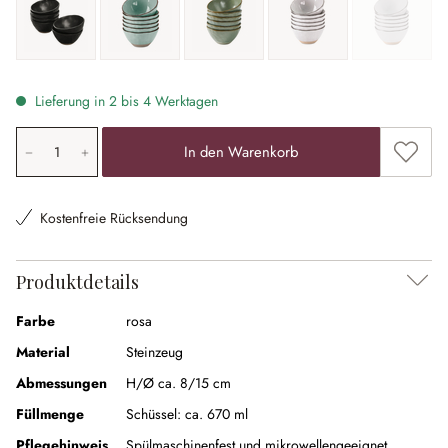
schwarz
türkis
türkis/braun
weiß
weiß matt
(Diese Optio
Lieferung in 2 bis 4 Werktagen
Produkt Anzahl: Gib den gewünschten Wert ein oder ben
Zum Me
In den Warenkorb
Kostenfreie Rücksendung
Produktdetails
Farbe
rosa
Material
Steinzeug
Abmessungen
H/Ø ca. 8/15 cm
Füllmenge
Schüssel:
ca. 670 ml
Pflegehinweis
Spülmaschinenfest und mikrowellengeeignet