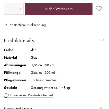
Produkt Anzahl: Gib den gewünschten Wert ein oder ben
Zum Me
In den Warenkorb
Kostenfreie Rücksendung
Produktdetails
Farbe
klar
Material
Glas
Abmessungen
H/Ø ca. 9/8 cm
Füllmenge
Glas:
ca. 200 ml
Pflegehinweis
Spülmaschinenfest
Gewicht
Gesamtgewicht ca. 1,48 kg
Hinweise zur Produktsicherheit