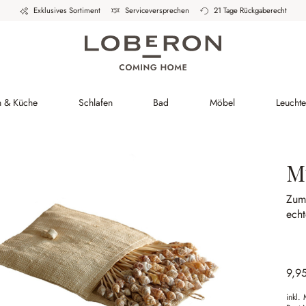
Exklusives Sortiment
Serviceversprechen
21 Tage Rückgaberecht
h & Küche
Schlafen
Bad
Möbel
Leucht
M
Zum 
ech
9,9
inkl.