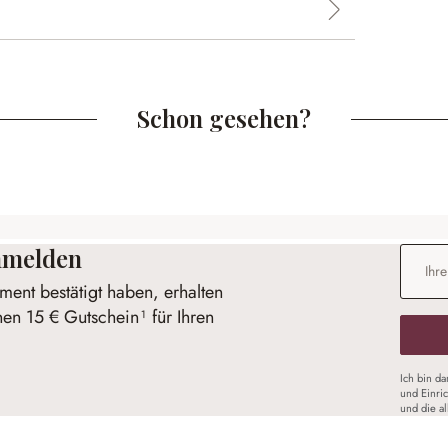
Schon gesehen?
anmelden
E-Mail-
ent bestätigt haben, erhalten
nen 15 € Gutschein¹ für Ihren
Ich bin d
und Einri
und die a