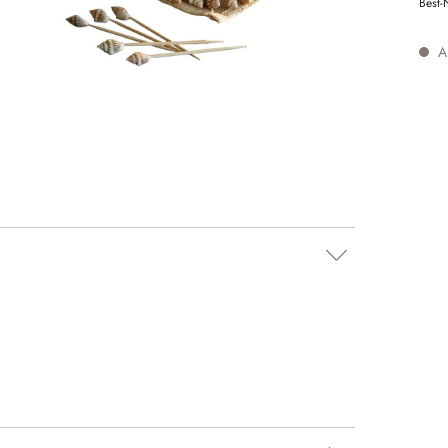
Best-
Au