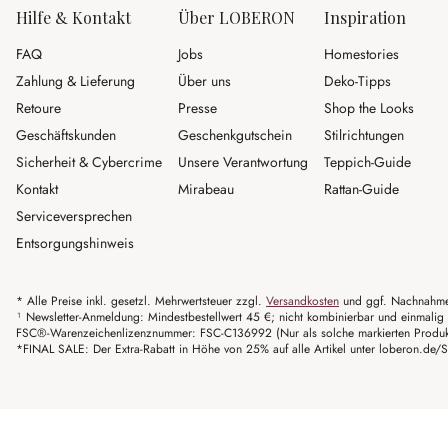
Hilfe & Kontakt
Über LOBERON
Inspiration
FAQ
Jobs
Homestories
Zahlung & Lieferung
Über uns
Deko-Tipps
Retoure
Presse
Shop the Looks
Geschäftskunden
Geschenkgutschein
Stilrichtungen
Sicherheit & Cybercrime
Unsere Verantwortung
Teppich-Guide
Kontakt
Mirabeau
Rattan-Guide
Serviceversprechen
Entsorgungshinweis
* Alle Preise inkl. gesetzl. Mehrwertsteuer zzgl.
Versandkosten
und ggf. Nachnahme
¹ Newsletter-Anmeldung: Mindestbestellwert 45 €; nicht kombinierbar und einmalig 
FSC®-Warenzeichenlizenznummer: FSC-C136992 (Nur als solche markierten Produkte 
*FINAL SALE: Der Extra-Rabatt in Höhe von 25% auf alle Artikel unter loberon.de/S