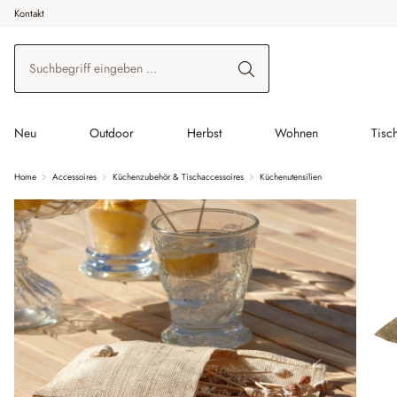
Kontakt
 Hauptinhalt springen
Zur Suche springen
Zur Hauptnavigation springen
Neu
Outdoor
Herbst
Wohnen
Tisc
Home
Accessoires
Küchenzubehör & Tischaccessoires
Küchenutensilien