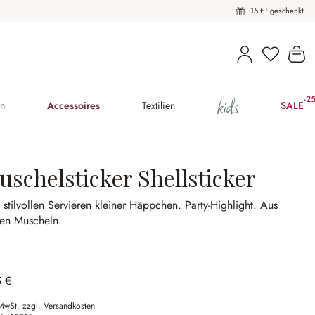
15 €¹ geschenkt
Du hast 
Wa
kids
-2
(25
en
Accessoires
Textilien
SALE
uschelsticker Shellsticker
stilvollen Servieren kleiner Häppchen.
Party-Highlight.
Aus
ten Muscheln.
5 €
 MwSt. zzgl. Versandkosten