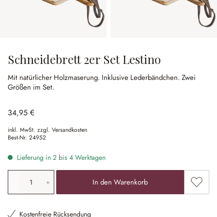
Schneidebrett 2er Set Lestino
Mit natürlicher Holzmaserung.
Inklusive Lederbändchen.
Zwei
Größen im Set.
34,95 €
inkl. MwSt. zzgl. Versandkosten
Best-Nr.
24952
Lieferung in 2 bis 4 Werktagen
Produkt Anzahl: Gib den gewünschten Wert ein oder ben
Zum Me
In den Warenkorb
Kostenfreie Rücksendung