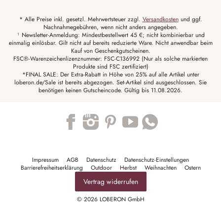
* Alle Preise inkl. gesetzl. Mehrwertsteuer zzgl.
Versandkosten
und ggf.
Nachnahmegebühren, wenn nicht anders angegeben.
¹ Newsletter-Anmeldung: Mindestbestellwert 45 €; nicht kombinierbar und
einmalig einlösbar. Gilt nicht auf bereits reduzierte Ware. Nicht anwendbar beim
Kauf von Geschenkgutscheinen.
FSC®-Warenzeichenlizenznummer: FSC-C136992 (Nur als solche markierten
Produkte sind FSC zertifiziert)
*FINAL SALE: Der Extra-Rabatt in Höhe von 25% auf alle Artikel unter
loberon.de/Sale ist bereits abgezogen. Set-Artikel sind ausgeschlossen. Sie
benötigen keinen Gutscheincode. Gültig bis 11.08.2026.
Trustpilot
Impressum
AGB
Datenschutz
Datenschutz-Einstellungen
Barrierefreiheitserklärung
Outdoor
Herbst
Weihnachten
Ostern
Vertrag widerrufen
© 2026 LOBERON GmbH