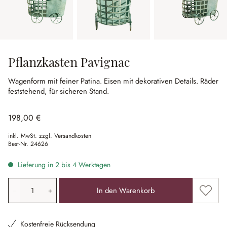
Pflanzkasten Pavignac
Wagenform mit feiner Patina.
Eisen mit dekorativen Details.
Räder
feststehend, für sicheren Stand.
198,00 €
inkl. MwSt. zzgl. Versandkosten
Best-Nr.
24626
Lieferung in 2 bis 4 Werktagen
Produkt Anzahl: Gib den gewünschten Wert ein oder ben
Zum Me
In den Warenkorb
Kostenfreie Rücksendung