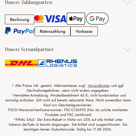
Unsere Zahlungsarten
Rechnung
Rechnung
Ratenzahlung
Vorkasse
Ratenzahlung
Vorkasse
Unsere Versandpartner
* Alle Preise inkl. gesetzl. Mehrwertsteuer zzgl.
Versandkosten
und ggf.
Nachnahmegebühren, wenn nicht anders angegeben.
¹ Newsletter-Anmeldung: Mindestbestellwert 45 €; nicht kombinierbar und
einmalig einlösbar. Gilt nicht auf bereits reduzierte Ware. Nicht anwendbar beim
Kauf von Geschenkgutscheinen.
FSC®-Warenzeichenlizenznummer: FSC-C136992 (Nur als solche markierten
Produkte sind FSC zertifiziert)
*FINAL SALE: Der Extra-Rabatt in Höhe von 25% auf alle Artikel unter
loberon.de/Sale ist bereits abgezogen. Set-Artikel sind ausgeschlossen. Sie
benötigen keinen Gutscheincode. Gültig bis 11.08.2026.