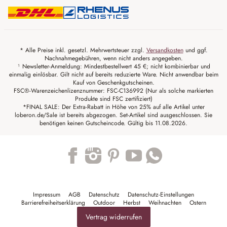
* Alle Preise inkl. gesetzl. Mehrwertsteuer zzgl.
Versandkosten
und ggf.
Nachnahmegebühren, wenn nicht anders angegeben.
¹ Newsletter-Anmeldung: Mindestbestellwert 45 €; nicht kombinierbar und
einmalig einlösbar. Gilt nicht auf bereits reduzierte Ware. Nicht anwendbar beim
Kauf von Geschenkgutscheinen.
FSC®-Warenzeichenlizenznummer: FSC-C136992 (Nur als solche markierten
Produkte sind FSC zertifiziert)
*FINAL SALE: Der Extra-Rabatt in Höhe von 25% auf alle Artikel unter
loberon.de/Sale ist bereits abgezogen. Set-Artikel sind ausgeschlossen. Sie
benötigen keinen Gutscheincode. Gültig bis 11.08.2026.
Trustpilot
Impressum
AGB
Datenschutz
Datenschutz-Einstellungen
Barrierefreiheitserklärung
Outdoor
Herbst
Weihnachten
Ostern
Vertrag widerrufen