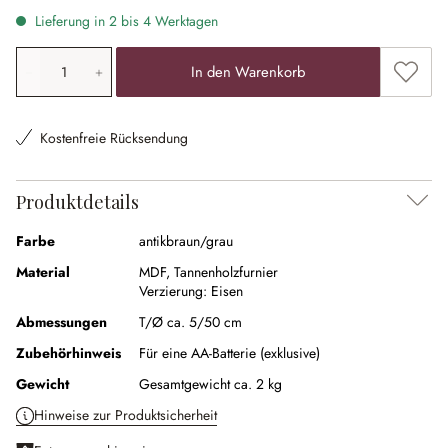
Lieferung in 2 bis 4 Werktagen
Produkt Anzahl: Gib den gewünschten Wert ein oder ben
Zum Me
In den Warenkorb
Kostenfreie Rücksendung
Produktdetails
Farbe
antikbraun/grau
Material
MDF
,
Tannenholzfurnier
Verzierung:
Eisen
Abmessungen
T/Ø ca. 5/50 cm
Zubehörhinweis
Für eine AA-Batterie (exklusive)
Gewicht
Gesamtgewicht ca. 2 kg
Hinweise zur Produktsicherheit