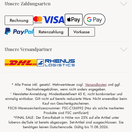
Unsere Zahlungsarten
Rechnung
Rechnung
Ratenzahlung
Vorkasse
Ratenzahlung
Vorkasse
Unsere Versandpartner
* Alle Preise inkl. gesetzl. Mehrwertsteuer zzgl.
Versandkosten
und ggf.
Nachnahmegebühren, wenn nicht anders angegeben.
¹ Newsletter-Anmeldung: Mindestbestellwert 45 €; nicht kombinierbar und
einmalig einlösbar. Gilt nicht auf bereits reduzierte Ware. Nicht anwendbar beim
Kauf von Geschenkgutscheinen.
FSC®-Warenzeichenlizenznummer: FSC-C136992 (Nur als solche markierten
Produkte sind FSC zertifiziert)
*FINAL SALE: Der Extra-Rabatt in Höhe von 25% auf alle Artikel unter
loberon.de/Sale ist bereits abgezogen. Set-Artikel sind ausgeschlossen. Sie
benötigen keinen Gutscheincode. Gültig bis 11.08.2026.