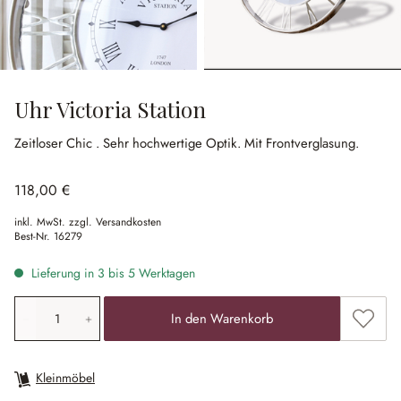
Uhr Victoria Station
Zeitloser Chic .
Sehr hochwertige Optik.
Mit Frontverglasung.
118,00 €
inkl. MwSt. zzgl. Versandkosten
Best-Nr.
16279
Lieferung in 3 bis 5 Werktagen
Produkt Anzahl: Gib den gewünschten Wert ein oder ben
Zum Me
In den Warenkorb
Kleinmöbel